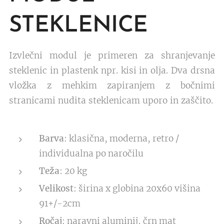
STEKLENICE
Izvlečni modul je primeren za shranjevanje
steklenic in plastenk npr. kisi in olja. Dva drsna
vložka z mehkim zapiranjem z bočnimi
stranicami nudita steklenicam uporo in zaščito.
Barva
: klasična, moderna, retro /
individualna po naročilu
Teža
: 20 kg
Velikost
: širina x globina 20x60 višina
91+/-2cm
Ročaj
: naravni aluminij, črn mat