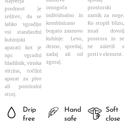
Največja
omogoča
prostorski
prednost je
individualno in
zamik za noge.
rešitev, da se
kombinirano
Ko stopiš blizu,
lahko vgradijo
bogato zasnovo
imaš dovolj
vsi standardni
kuhinje. Levo,
prostora in se
kuhinjski
desno, spredaj,
ne zaletiš s
aparati kot je
zadaj ali od
prsti v element.
npr. vgradni
zgoraj.
hladilnik, vinska
vitrina, točilni
aparat za pivo
ali pomivalni
stroj.
Drip
Hand
Soft
free
safe
close