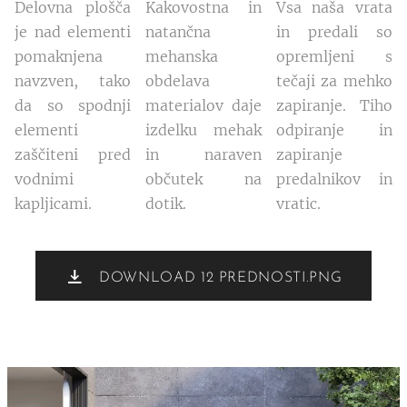
Delovna plošča
Kakovostna in
Vsa naša vrata
je nad elementi
natančna
in predali so
pomaknjena
mehanska
opremljeni s
navzven, tako
obdelava
tečaji za mehko
da so spodnji
materialov daje
zapiranje. Tiho
elementi
izdelku mehak
odpiranje in
zaščiteni pred
in naraven
zapiranje
vodnimi
občutek na
predalnikov in
kapljicami.
dotik.
vratic.
DOWNLOAD 12 PREDNOSTI.PNG