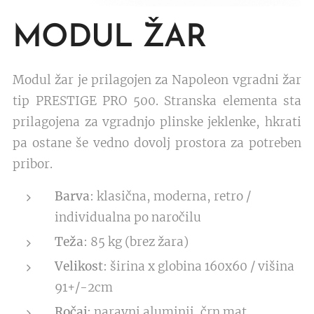
MODUL ŽAR
Modul žar je prilagojen za Napoleon vgradni žar
tip PRESTIGE PRO 500. Stranska elementa sta
prilagojena za vgradnjo plinske jeklenke, hkrati
pa ostane še vedno dovolj prostora za potreben
pribor.
Barva
: klasična, moderna, retro /
individualna po naročilu
Teža
: 85 kg (brez žara)
Velikost
: širina x globina 160x60 / višina
91+/-2cm
Ročaj
: naravni aluminij, črn mat