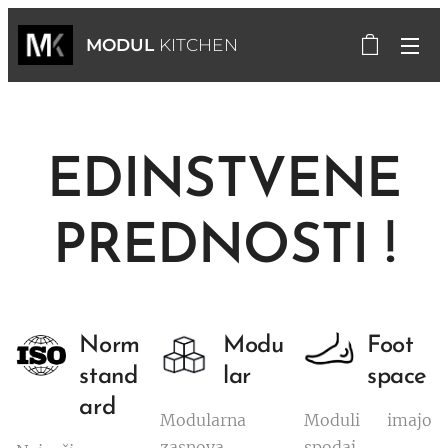
MODUL
KITCHEN
EDINSTVENE
PREDNOSTI !
Norm
Modu
Foot
stand
lar
space
ard
Modularna
Moduli imajo
zasnova
spodaj